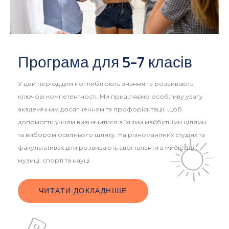
Програма для 5-7 класів
У цей період діти поглиблюють знання та розвивають
ключові компетентності. Ми приділяємо особливу увагу
академічним досягненням та профорієнтації, щоб
допомогти учням визначитися з їхніми майбутніми цілями
та вибором освітнього шляху. На різноманітних студіях та
факультативах діти розвивають свої таланти в мистецтві,
музиці, спорті та науці.
ЧИТАТИ ДОКЛАДНІШЕ