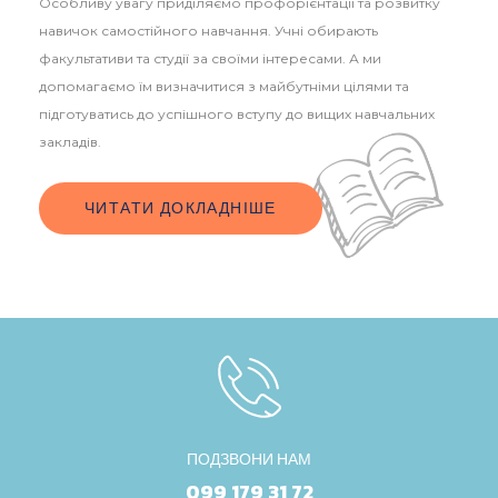
Особливу увагу приділяємо профорієнтації та розвитку
навичок самостійного навчання. Учні обирають
факультативи та студії за своїми інтересами. А ми
допомагаємо їм визначитися з майбутніми цілями та
підготуватись до успішного вступу до вищих навчальних
закладів.
ЧИТАТИ ДОКЛАДНІШЕ
ПОДЗВОНИ НАМ
099 179 31 72