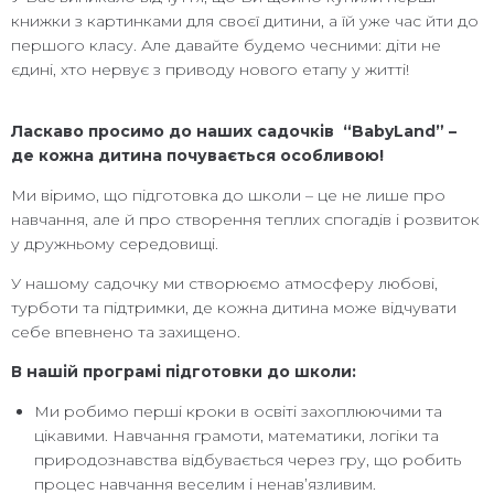
книжки з картинками для своєї дитини, а їй уже час йти до
першого класу. Але давайте будемо чесними: діти не
єдині, хто нервує з приводу нового етапу у житті!
Ласкаво просимо до наших садочків “BabyLand” –
де кожна дитина почувається особливою!
Ми віримо, що підготовка до школи – це не лише про
навчання, але й про створення теплих спогадів і розвиток
у дружньому середовищі.
У нашому садочку ми створюємо атмосферу любові,
турботи та підтримки, де кожна дитина може відчувати
себе впевнено та захищено.
В нашій програмі підготовки до школи:
Ми робимо перші кроки в освіті захоплюючими та
цікавими. Навчання грамоти, математики, логіки та
природознавства відбувається через гру, що робить
процес навчання веселим і ненав’язливим.