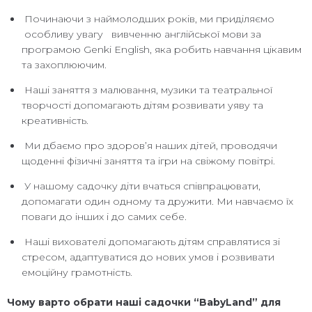
Починаючи з наймолодших років, ми приділяємо
особливу увагу вивченню англійської мови за
програмою Genki English, яка робить навчання цікавим
та захоплюючим.
Наші заняття з малювання, музики та театральної
творчості допомагають дітям розвивати уяву та
креативність.
Ми дбаємо про здоров’я наших дітей, проводячи
щоденні фізичні заняття та ігри на свіжому повітрі.
У нашому садочку діти вчаться співпрацювати,
допомагати один одному та дружити. Ми навчаємо їх
поваги до інших і до самих себе.
Наші вихователі допомагають дітям справлятися зі
стресом, адаптуватися до нових умов і розвивати
емоційну грамотність.
Чому варто обрати наші садочки “BabyLand” для