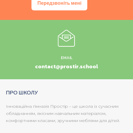
Передзвоніть мені
EMAIL
contact@prostir.school
ПРО ШКОЛУ
Інноваційна гімназія Простір – це школа із сучасним
обладнанням, якісним навчальним матеріалом,
комфортними класами, зручними меблями для дітей.